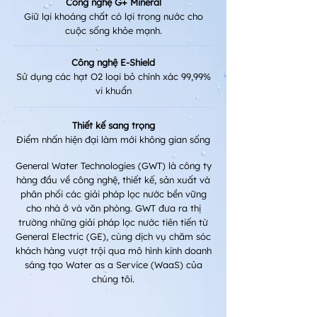
Công nghệ G+ Mineral
Giữ lại khoáng chất có lợi trong nước cho
cuộc sống khỏe mạnh.
Công nghệ E-Shield
Sử dụng các hạt O2 loại bỏ chính xác 99,99%
vi khuẩn
Thiết kế sang trọng
Điểm nhấn hiện đại làm mới không gian sống
General Water Technologies (GWT) là công ty
hàng đầu về công nghệ, thiết kế, sản xuất và
phân phối các giải pháp lọc nước bền vững
cho nhà ở và văn phòng. GWT đưa ra thị
trường những giải pháp lọc nước tiên tiến từ
General Electric (GE), cùng dịch vụ chăm sóc
khách hàng vượt trội qua mô hình kinh doanh
sáng tạo Water as a Service (WaaS) của
chúng tôi.