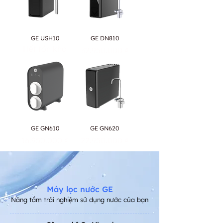
GE USH10
GE DN810
Hết tồn kho
Giá
32.950.000 ₫
GE GN610
GE GN620
Giá
Giá
16.950.000 ₫
22.950.000 ₫
Máy lọc nước GE
Nâng tầm trải nghiệm sử dụng nước của bạn