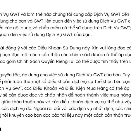
ch Vụ GWT và làm thế nào chúng tôi cung cấp Dịch Vụ GWT đến 
 dụng cho bạn và GWT liên quan đến việc sử dụng Dịch Vụ GWT c
 đến các nội dung và phần mềm có thể sử dụng trên Dịch Vụ GWT
quan đến việc sử dụng Dịch Vụ GWT của bạn.
ải đồng ý với các Điều Khoản Sử Dụng này. Xin vui lòng đọc 
ị bạn đọc một cách cẩn thận các chính sách khác có thể áp d
ao gồm Chính Sách Quyền Riêng Tư, có thể được tìm thấy trên 
uyên tắc, áp dụng cho việc sử dụng Dịch Vụ GWT của bạn. Tuy 
ể phải tuân thủ một số điều khoản dịch vụ cụ thể khác bên cạ
ịch Vụ GWT, các Điều Khoản và Điều Kiện Mua Hàng có thể áp 
y sẽ cần được đọc và chấp nhận để hoàn thành việc mua hàng 
giữa thỏa thuận này và các điều khoản dịch vụ cụ thể như vậy,
các dịch vụ đó. Ngoài ra, đối với các dịch vụ nhất định, các ch
 tôi khuyến cáo bạn đọc các tài liệu này một cách cẩn thận trướ
g