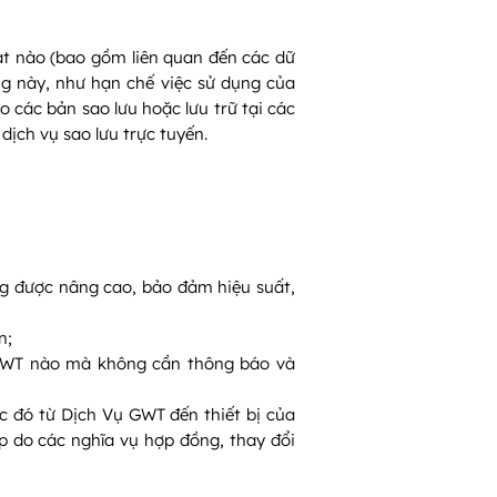
át nào (bao gồm liên quan đến các dữ
ng này, như hạn chế việc sử dụng của
 các bản sao lưu hoặc lưu trữ tại các
dịch vụ sao lưu trực tuyến.
ng được nâng cao, bảo đảm hiệu suất,
n;
g GWT nào mà không cần thông báo và
c đó từ Dịch Vụ GWT đến thiết bị của
p do các nghĩa vụ hợp đồng, thay đổi