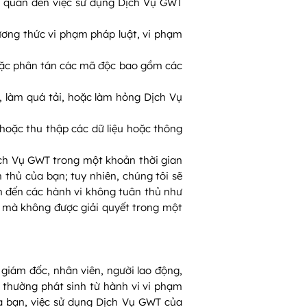
n quan đến việc sử dụng Dịch Vụ GWT
ơng thức vi phạm pháp luật, vi phạm
oặc phân tán các mã độc bao gồm các
 làm quá tải, hoặc làm hỏng Dịch Vụ
hoặc thu thập các dữ liệu hoặc thông
Dịch Vụ GWT trong một khoản thời gian
 thủ của bạn; tuy nhiên, chúng tôi sẽ
an đến các hành vi không tuân thủ như
ỉ mà không được giải quyết trong một
 giám đốc, nhân viên, người lao động,
ồi thường phát sinh từ hành vi vi phạm
a bạn, việc sử dụng Dịch Vụ GWT của