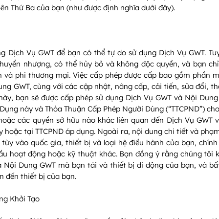
ên Thứ Ba của bạn (như được định nghĩa dưới đây).
 Dịch Vụ GWT để bạn có thể tự do sử dụng Dịch Vụ GWT. Tuy
chuyển nhượng, có thể hủy bỏ và không độc quyền, và bạn ch
và phi thương mại. Việc cấp phép được cấp bao gồm phần mề
g GWT, cùng với các cập nhật, nâng cấp, cải tiến, sửa đổi, th
này, bạn sẽ được cấp phép sử dụng Dịch Vụ GWT và Nội Dung 
ử Dụng này và Thỏa Thuận Cấp Phép Người Dùng (“TTCPND”) cho
ệ hoặc các quyền sở hữu nào khác liên quan đến Dịch Vụ GWT 
y hoặc tại TTCPND áp dụng. Ngoài ra, nội dung chi tiết và ph
i tùy vào quốc gia, thiết bị và loại hệ điều hành của bạn, chín
u hoạt động hoặc kỹ thuật khác. Bạn đồng ý rằng chúng tôi k
 Nội Dung GWT mà bạn tải và thiết bị di động của bạn, và bất 
n đến thiết bị của bạn.
ng Khởi Tạo