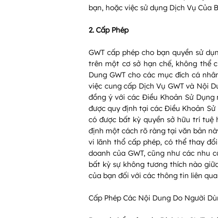
bạn, hoặc việc sử dụng Dịch Vụ Của B
2. Cấp Phép
GWT cấp phép cho bạn quyền sử dụng
trên một cơ sở hạn chế, không thể 
Dung GWT cho các mục đích cá nhân 
việc cung cấp Dịch Vụ GWT và Nội Dun
đồng ý với các Điều Khoản Sử Dụng 
được quy định tại các Điều Khoản S
có được bất kỳ quyền sở hữu trí tu
định một cách rõ ràng tại văn bản nà
vi lãnh thổ cấp phép, có thể thay đổ
doanh của GWT, cũng như các nhu cầ
bất kỳ sự không tương thích nào giữa
của bạn đối với các thông tin liên qua
Cấp Phép Các Nội Dung Do Người Dù