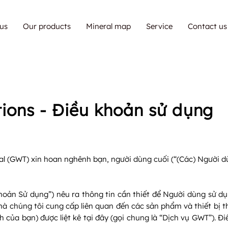
us
Our products
Mineral map
Service
Contact us
ions - Điều khoản sử dụng
l (GWT) xin hoan nghênh bạn, người dùng cuối (“(Các) Người dù
hoản Sử dụng”) nêu ra thông tin cần thiết để Người dùng sử d
mà chúng tôi cung cấp liên quan đến các sản phẩm và thiết bị 
ch của bạn) được liệt kê tại đây (gọi chung là “Dịch vụ GWT”). 