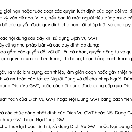
giới hạn hoặc tước đoạt các quyền luật định của bạn đối với (i
 bất kỳ vấn đề nào. Ví dụ, nếu bạn là một người tiêu dùng mua
 bộ các quyền được quy định cho bạn bởi pháp luật và các quy 
 các nội dung sau đây khi sử dụng Dịch Vụ GWT:
ày cũng như pháp luật và các quy định áp dụng;
ao gồm các quyền đối với dữ liệu cá nhân, quyền riêng tư và quy
ạm quyền của các bên khác, phỉ báng, hoặc bằng cách khác gây
gây ra việc lạm dụng, can thiệp, làm gián đoạn hoặc gây thiệt 
inh và an toàn của tất cả Người Dùng và để cho phép Người Dùn
ử dụng Dịch Vụ GWT, hoặc các nội dung được cung cấp qua Dị
uật toán của Dịch Vụ GWT hoặc Nội Dung GWT bằng cách tiến hàn
 hoá các chức năng nhất định của Dịch Vụ GWT hoặc Nội Dung G
 Dịch Vụ GWT hoặc Nội Dung GWT;
 cho thuê lại hoặc lưu trữ, sử dụng Dịch Vụ GWT hoặc Nội Dung