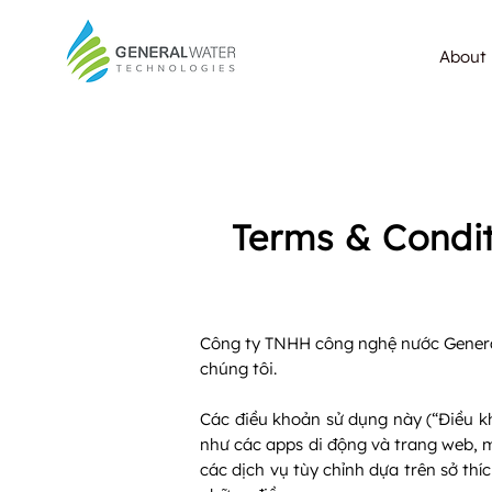
About 
Terms & Condit
​Công ty TNHH công nghệ nước Genera
chúng tôi.
Các điều khoản sử dụng này (“Điều k
như các apps di động và trang web, 
các dịch vụ tùy chỉnh dựa trên sở thí