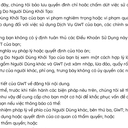
 đây, chúng tôi bảo lưu quyền đình chỉ hoăc chấm dứt việc sử
g Do Người Dùng Khởi Tạo:
ùng Khởi Tạo của bạn vi phạm nghiêm trọng hoặc vi phạm quá
p dụng đối với việc sử dụng Dịch Vụ GWT của bạn, các chính 
ằng bạn không có ý định tuân thủ các Điều Khoản Sử Dụng này
WT của bạn;
 nghĩa vụ pháp lý hoặc quyết định của tòa án;
g Do Người Dùng Khởi Tạo của bạn bị xem một cách hợp lý là 
 gồm Người Dùng khác và GWT (vd: xâm nhập, lừa đảo, quấy rối
i tư của người khác, phỉ ong, trưng bày không có ủy quyền các
tiết của GWT về đăng tải nội dung.
hể, trước khi tiến hành các biện pháp nêu trên, chúng tôi sẽ
 như vậy để cung cấp cho bạn một cơ hội để khắc phục vấn đề đ
ạn nếu việc thông báo có thể:
h nhiệm pháp lý về phía của Người Dùng khác, bên thứ ba, GWT; 
p dụng hoặc quyết định của cơ quan có thẩm quyền; hoặc
có thẩm quyền; hoặc