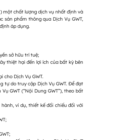
) một chất lượng dịch vụ nhất định và
 các sản phẩm thông qua Dịch Vụ GWT,
định áp dụng.
ền sở hữu trí tuệ;
 thiệt hại đến lợi ích của bất kỳ bên
hại cho Dịch Vụ GWT.
g tự do truy cập Dịch Vụ GWT. Để đạt
ch Vụ GWT (“Nội Dung GWT”), theo bất
h, ví dụ, thiết kế đối chiếu đối với
WT;
 GWT;