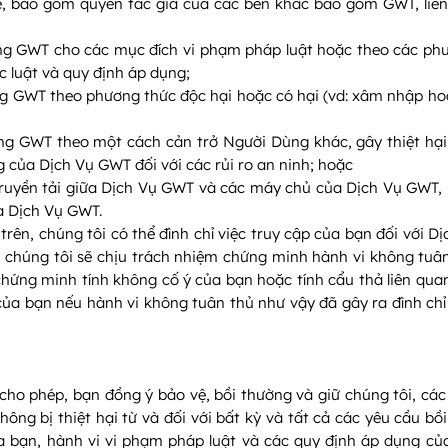
ệ, bao gồm quyền tác giả của các bên khác bao gồm GWT, liê
g GWT cho các mục đích vi phạm pháp luật hoặc theo các phư
 luật và quy định áp dụng;
g GWT theo phương thức độc hại hoặc có hại (vd: xâm nhập h
g GWT theo một cách cản trở Người Dùng khác, gây thiệt hại,
g của Dịch Vụ GWT đối với các rủi ro an ninh; hoặc
 truyền tải giữa Dịch Vụ GWT và các máy chủ của Dịch Vụ GWT, 
a Dịch Vụ GWT.
trên, chúng tôi có thể đình chỉ việc truy cập của bạn đối với 
 chúng tôi sẽ chịu trách nhiệm chứng minh hành vi không tuân
chứng minh tính không cố ý của bạn hoặc tính cẩu thả liên qu
 của bạn nếu hành vi không tuân thủ như vậy đã gây ra đình ch
cho phép, bạn đồng ý bảo vệ, bồi thường và giữ chúng tôi, các
 không bị thiệt hại từ và đối với bất kỳ và tất cả các yêu cầu b
a bạn, hành vi vi phạm pháp luật và các quy định áp dụng củ