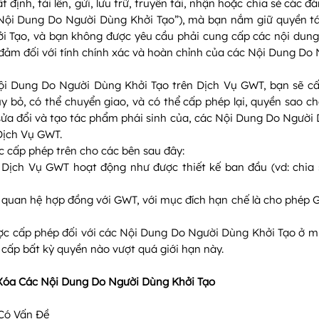
ịnh, tải lên, gửi, lưu trữ, truyền tải, nhận hoặc chia sẻ các đán
“Nội Dung Do Người Dùng Khởi Tạo”), mà bạn nắm giữ quyền tá
i Tạo, và bạn không được yêu cầu phải cung cấp các nội dung
đảm đối với tính chính xác và hoàn chỉnh của các Nội Dung Do 
 Nội Dung Do Người Dùng Khởi Tạo trên Dịch Vụ GWT, bạn sẽ 
y bỏ, có thể chuyển giao, và có thể cấp phép lại, quyền sao ch
n, sửa đổi và tạo tác phẩm phái sinh của, các Nội Dung Do Người
Dịch Vụ GWT.
ệc cấp phép trên cho các bên sau đây:
ịch Vụ GWT hoạt động như được thiết kế ban đầu (vd: chia s
ó quan hệ hợp đồng với GWT, với mục đích hạn chế là cho phé
ược cấp phép đối với các Nội Dung Do Người Dùng Khởi Tạo ở m
cấp bất kỳ quyền nào vượt quá giới hạn này.
Xóa Các Nội Dung Do Người Dùng Khởi Tạo
 Có Vấn Đề