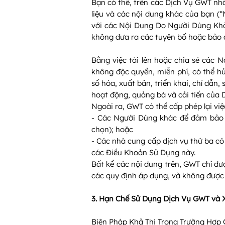
Bạn có thể, trên các Dịch Vụ GWT nhất đ
liệu và các nội dung khác của bạn (
với các Nội Dung Do Người Dùng Khở
không đưa ra các tuyên bố hoặc bảo 
Bằng việc tải lên hoặc chia sẻ các
không độc quyền, miễn phí, có thể hủ
số hóa, xuất bản, triển khai, chỉ dẫ
hoạt động, quảng bá và cải tiến của 
Ngoài ra, GWT có thể cấp phép lại vi
- Các Người Dùng khác để đảm bảo D
chọn); hoặc
- Các nhà cung cấp dịch vụ thứ ba c
các Điều Khoản Sử Dụng này.
Bất kể các nội dung trên, GWT chỉ đ
các quy định áp dụng, và không được 
3. Hạn Chế Sử Dụng Dịch Vụ GWT và 
Biện Pháp Khả Thi Trong Trường Hợp