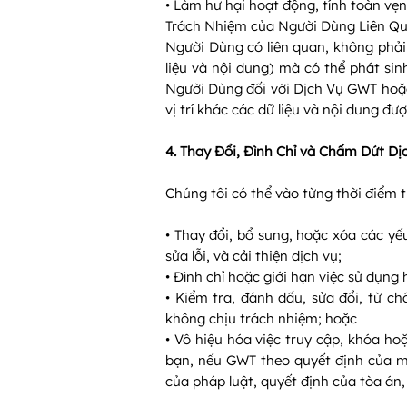
• Làm hư hại hoạt động, tính toàn vẹ
Trách Nhiệm của Người Dùng Liên Q
Người Dùng có liên quan, không phải
liệu và nội dung) mà có thể phát si
Người Dùng đối với Dịch Vụ GWT hoặc 
vị trí khác các dữ liệu và nội dung đư
4. Thay Đổi, Đình Chỉ và Chấm Dứt D
Chúng tôi có thể vào từng thời điểm 
• Thay đổi, bổ sung, hoặc xóa các y
sửa lỗi, và cải thiện dịch vụ;
• Đình chỉ hoặc giới hạn việc sử dụng
• Kiểm tra, đánh dấu, sửa đổi, từ 
không chịu trách nhiệm; hoặc
• Vô hiệu hóa việc truy cập, khóa h
bạn, nếu GWT theo quyết định của mì
của pháp luật, quyết định của tòa án, 