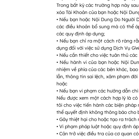
Trong bất kỳ các trường hợp này sau
xóa Tài Khoản của bạn hoặc Nội Dun
• Nếu bạn hoặc Nội Dung Do Người D
các điều khoản bổ sung mà có thể á
các quy định áp dụng;
• Nếu bạn chỉ ra một cách rõ ràng r
dụng đối với việc sử dụng Dịch Vụ G
• Nếu cần thiết cho việc tuân thủ các
• Nếu hành vi của bạn hoặc Nội Dun
nhiệm về phía của các bên khác, bao
lẫn, thông tin sai lệch, xâm phạm đờ
hoặc
• Nếu bạn vi phạm các hướng dẫn chi 
Nếu được xem một cách hợp lý là có t
tôi cho việc tiến hành các biện pháp
thể quyết định không thông báo cho b
• Gây thiệt hại cho hoặc tạo ra trác
• Vi phạm pháp luật hoặc quy định á
• Cản trở việc điều tra của cơ quan 