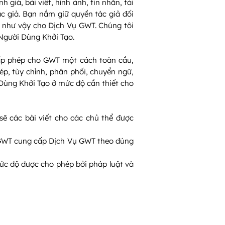
h giá, bài viết, hình ảnh, tin nhắn, tài
c giả. Bạn nắm giữ quyền tác giả đối
 như vậy cho Dịch Vụ GWT. Chúng tôi
Người Dùng Khởi Tạo.
cấp phép cho GWT một cách toàn cầu,
ép, tùy chỉnh, phân phối, chuyển ngữ,
 Dùng Khởi Tạo ở mức độ cần thiết cho
ẽ các bài viết cho các chủ thể được
p GWT cung cấp Dịch Vụ GWT theo đúng
ức độ được cho phép bởi pháp luật và