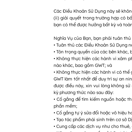
Các Điều Khoản Sử Dụng này sẽ không 
(ii) giải quyết trong trường hợp có
bạn có thể được hưởng bất kỳ và toàn
Nghĩa Vụ của Bạn, bạn phải tuân thủ
• Tuân thủ các Điều Khoản Sử Dụng n
• Tôn trọng quyền của các bên khác, b
• Không thực hiện các hành vi xâm ph
nào khác, bao gồm GWT; và
• Không thực hiện các hành vi có thể 
GWT làm tốt nhất để duy trì sự an n
được điều này, xin vui lòng không s
kỳ phương thức nào sau đây:
• Cố gắng để tìm kiếm nguồn hoặc th
phần mềm;
• Cố gắng tự ý sửa đổi hoặc vô hiệu
• Tạo tác phẩm phái sinh trên cơ sở
• Cung cấp các dịch vụ như cho thuê,