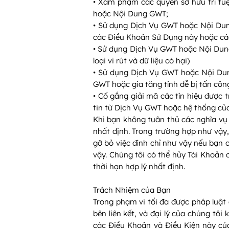
• Xâm phạm các quyền sở hữu trí tu
hoặc Nội Dung GWT;
• Sử dụng Dịch Vụ GWT hoặc Nội Dun
các Điều Khoản Sử Dụng này hoặc các
• Sử dụng Dịch Vụ GWT hoặc Nội Dun
loại vi rút và dữ liệu có hại)
• Sử dụng Dịch Vụ GWT hoặc Nội Dun
GWT hoặc gia tăng tính dễ bị tấn côn
• Cố gắng giải mã các tín hiệu được
tin từ Dịch Vụ GWT hoặc hệ thống củ
Khi bạn không tuân thủ các nghĩa vụ 
nhất định. Trong trường hợp như vậy,
gỡ bỏ việc đình chỉ như vậy nếu bạn 
vậy. Chúng tôi có thể hủy Tài Khoản
thời hạn hợp lý nhất định.
Trách Nhiệm của Bạn
Trong phạm vi tối đa được pháp luật 
bên liên kết, và đại lý của chúng tôi
các Điều Khoản và Điều Kiện này củ