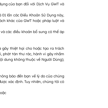
 dụng của bạn đối với Dịch Vụ GWT và
 01 lần các Điều Khoản Sử Dụng này,
sách khác của GWT hoặc pháp luật và
 và các điều khoản bổ sung có thể áp
gây thiệt hại cho hoặc tạo ra trách
, phát tán thư rác, hành vi gây nhầm
 nội dung không thuộc về Người Dùng);
 thông báo đến bạn về lý do của chúng
ược xác định. Tuy nhiên, chúng tôi có
hoặc