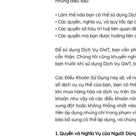
những điều sau:
• Làm thế nào bạn có thể sử dụng Dị
• Các quyền, nghĩa vụ, và quy tắc áp
• Các quyền sở hữu trí tuệ liên quan
• Các quyền mà bạn được hưởng liên 
Để sử dụng Dịch Vụ GWT, bạn cần ph
cẩn thận. Chúng tôi cũng khuyến ngh
bạn trước khi sử dụng Dịch Vụ GWT, b
Các Điều Khoản Sử Dụng này sẽ, về ng
số dịch vụ cụ thể của bạn, bạn có th
khi mua hàng hóa và dịch vụ trên D
khoản như vậy và các điều khoản nà
xung đột hoặc không thống nhất nào 
tiên áp dụng nhưng chỉ trong phạm vi 
báo bổ sung có thể áp dụng, và chúng
1. Quyền và Nghĩa Vụ của Người Dùn