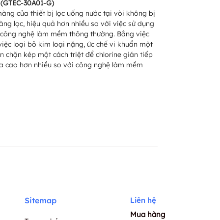
m (GTEC-30A01-G)
àng của thiết bị lọc uống nước tại vòi không bị
ng lọc, hiệu quả hơn nhiều so với việc sử dụng
với công nghệ làm mềm thông thường. Bằng việc
iệc loại bỏ kim loại nặng, ức chế vi khuẩn một
n chặn kép một cách triệt để chlorine gián tiếp
hựa cao hơn nhiều so với công nghệ làm mềm
Sitemap
Liên hệ
Mua hàng