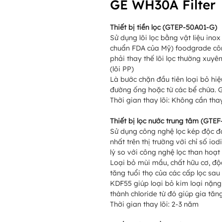
GE WH30A Filter
Thiết bị tiền lọc (GTEP-50A01-G)
Sử dụng lõi lọc bằng vật liệu inox
chuẩn FDA của Mỹ) foodgrade cô
phải thay thế lõi lọc thường xuyê
(lõi PP)
Là bước chặn đầu tiên loại bỏ hiệu
đường ống hoặc từ các bể chứa. G
Thời gian thay lõi: Không cần tha
Thiết bị lọc nước trung tâm (GTE
Sử dụng công nghệ lọc kép độc đ
nhất trên thị trường với chỉ số i
lý so với công nghệ lọc than hoạt 
Loại bỏ mùi mầu, chất hữu cơ, độc
tăng tuổi thọ của các cấp lọc sa
KDF55 giúp loại bỏ kim loại nặng,
thành chloride từ đó giúp gia tăng
Thời gian thay lõi: 2-3 năm