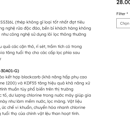
28.0
Filter
*
 SS316L (thép không gỉ loại tốt nhất đạt tiêu
Chọn
ng nghệ rửa độc đáo, bền bỉ khách hàng không
n như công nghệ sử dụng lõi lọc thông thường
 quả các cặn thô, rỉ sét, trầm tích có trong
ia tăng tuổi thọ cho các cấp lọc phía sau
y
F-30A01-G)
áo kết hợp blackcarb (khả năng hấp phụ cao
odine 1200) và KDF55 tăng hiệu quả khả năng xử
tính thuần túy phổ biến trên thị trường
 tố, dư lượng chlorine trong nước máy giúp gia
u này như làm mềm nước, lọc màng. Vật liệu
 ức chế vi khuẩn, chuyển hóa nhanh chlorine
 tuổi thọ của chính vật lệu than hoạt tính.